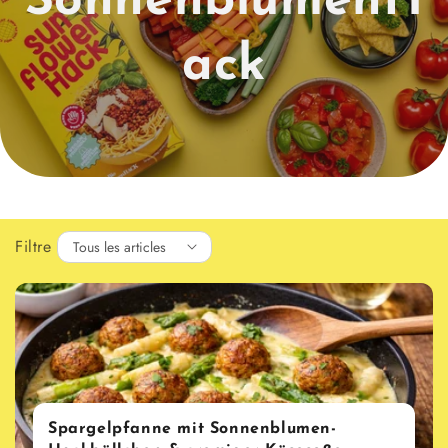
SonnenblumenH
ack
Filtre
Spargelpfanne mit Sonnenblumen-