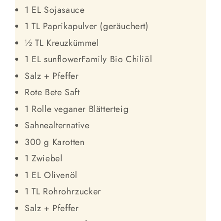
1 EL Sojasauce
1 TL Paprikapulver (geräuchert)
½ TL Kreuzkümmel
1 EL sunflowerFamily Bio Chiliöl
Salz + Pfeffer
Rote Bete Saft
1 Rolle veganer Blätterteig
Sahnealternative
300 g Karotten
1 Zwiebel
1 EL Olivenöl
1 TL Rohrohrzucker
Salz + Pfeffer