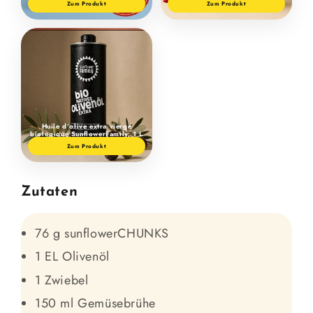
Zum Produkt
Zum Produkt
Huile d'olive extra vierge
biologique SunflowerFamily, 1 L
Zum Produkt
Zutaten
76 g sunflowerCHUNKS
1 EL Olivenöl
1 Zwiebel
150 ml Gemüsebrühe