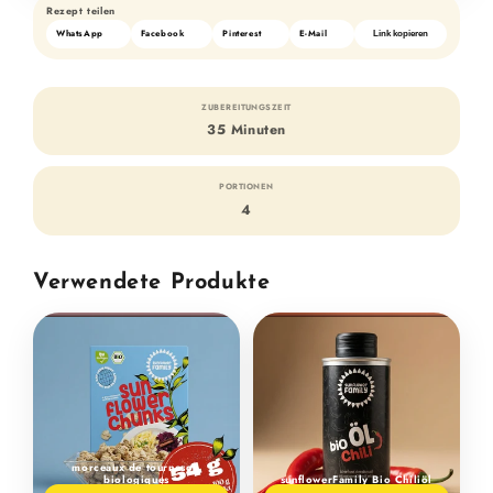
Rezept teilen
WhatsApp
Facebook
Pinterest
E-Mail
Link kopieren
ZUBEREITUNGSZEIT
35 Minuten
PORTIONEN
4
Verwendete Produkte
morceaux de tournesol,
biologiques
sunflower­Family Bio Chiliöl