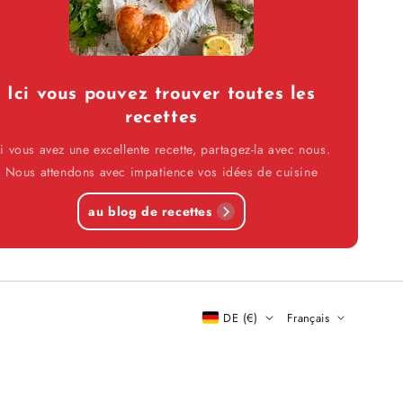
Ici vous pouvez trouver toutes les
recettes
i vous avez une excellente recette, partagez-la avec nous.
Nous attendons avec impatience vos idées de cuisine
au blog de recettes
DE (€)
Français