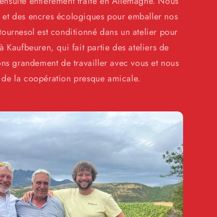
ensuite entièrement traité en Allemagne. Nous
é et des encres écologiques pour emballer nos
tournesol est conditionné dans un atelier pour
Kaufbeuren, qui fait partie des ateliers de
ns grandement de travailler avec vous et nous
 de la coopération presque amicale.