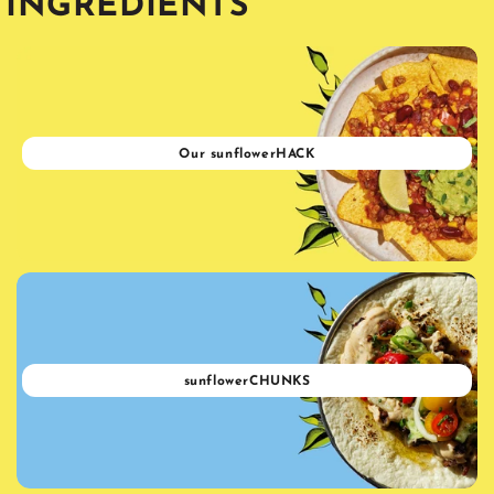
INGREDIENTS
Our sunflowerHACK
sunflowerCHUNKS