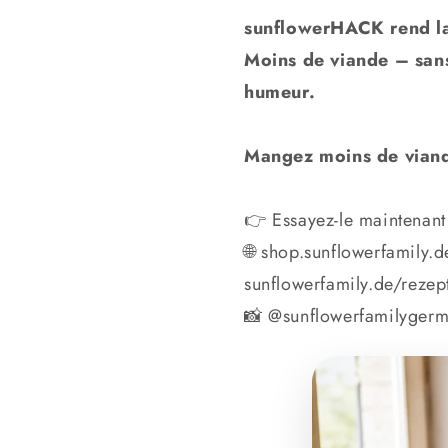
sunflowerHACK rend la c
Moins de viande – sans
humeur.
Mangez moins de viand
👉 Essayez-le maintenant
🌐 shop.sunflowerfamily.d
sunflowerfamily.de/rezep
📸 @sunflowerfamilygerm