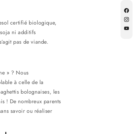
Fac
sol certifié biologique,
Inst
soja ni additifs
YouT
 s’agit pas de viande.
sme » ? Nous
able à celle de la
aghettis bolognaises, les
omis ! De nombreux parents
ans savoir ou réaliser