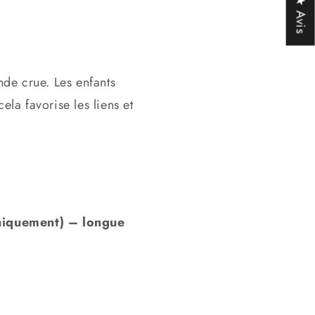
★ Avis
nde crue. Les enfants
la favorise les liens et
uniquement) – longue