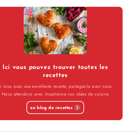
Ici vous pouvez trouver toutes les
recettes
i vous avez une excellente recette, partagez-la avec nous.
Nous attendons avec impatience vos idées de cuisine
au blog de recettes