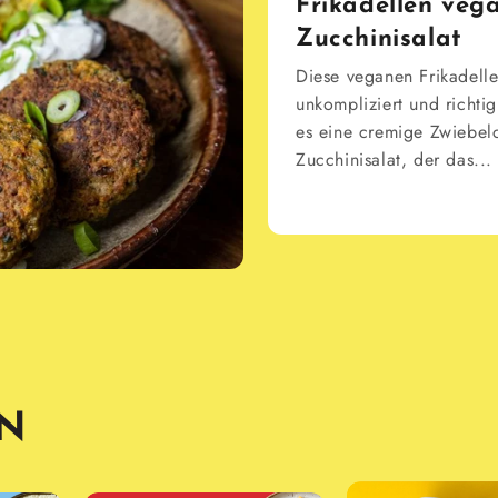
Frikadellen veg
Zucchinisalat
Diese veganen Frikadell
unkompliziert und richti
es eine cremige Zwiebelc
Zucchinisalat, der das...
EN