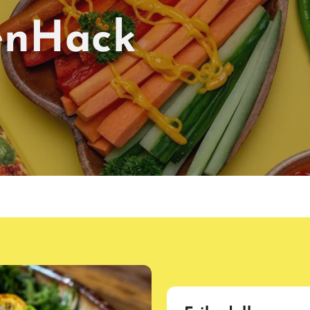
enHack