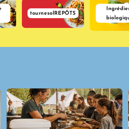
e
Ingrédie
tournesolREPÔTS
biologiq