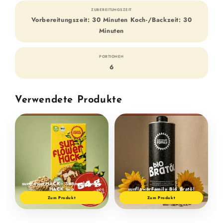
ZUBEREITUNGSZEIT
Vorbereitungszeit: 30 Minuten Koch-/Backzeit: 30
Minuten
PORTIONEN
6
Verwendete Produkte
sunflowerHACK - Sonnen­blumen­
HACK bio
sunflower­Family Bio Bratöl
Zum Produkt
Zum Produkt