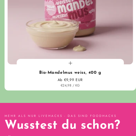
Bio-Mandelmus weiss, 400 g
Normaler Preis
Ab €9,99 EUR
STÜCK
PRO
€24,98
/
KG
MEHR ALS NUR LIVEHACKS - DAS SIND FOODHACKS
Wusstest du schon?