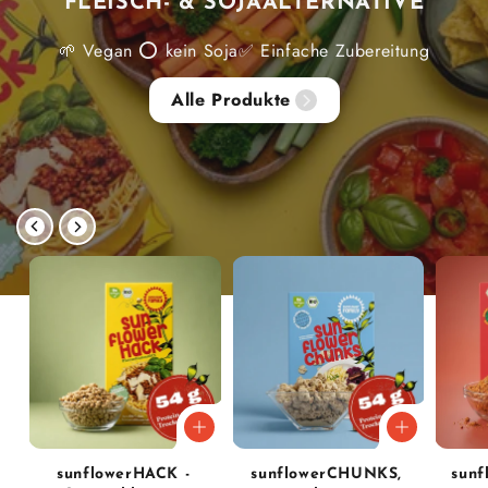
­FLEISCH- & SOJA­ALTERNATIVE
🌱 Vegan ⭕ kein Soja✅ Einfache Zubereitung
Alle Produkte
sunflowerHACK -
sunflowerCHUNKS,
sun