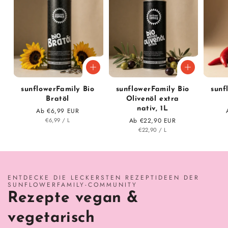
sunflower­Family Bio
sunflower­Family Bio
sunf
Bratöl
Oliven­öl extra
nativ, 1L
Normaler Preis
Ab €6,99 EUR
STÜCK
PRO
€6,99
/
L
Normaler Preis
Ab €22,90 EUR
STÜCK
PRO
€22,90
/
L
ENTDECKE DIE LECKERSTEN REZEPTIDEEN DER
SUNFLOWERFAMILY-COMMUNITY
Rezepte vegan &
vegetarisch