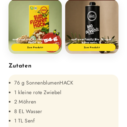
sunflowerHACK - Sonnen­blumen­
sunflower­Family Bio Oliven­öl
HACK bio
extra nativ, 1L
Zum Produkt
Zum Produkt
Zutaten
76 g SonnenblumenHACK
1 kleine rote Zwiebel
2 Möhren
8 EL Wasser
1 TL Senf