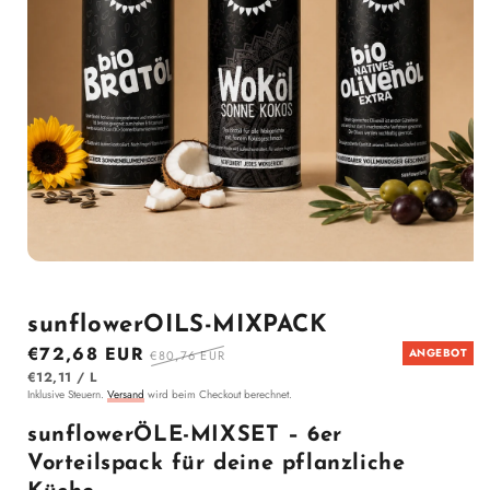
Medien 1 im Modal öffnen
sunflowerOILS-MIXPACK
Sonderpreis
€72,68 EUR
Normaler Preis
ANGEBOT
€80,76 EUR
STÜCK
PRO
€12,11
/
L
Inklusive Steuern.
Versand
wird beim Checkout berechnet.
sunflowerÖLE-MIXSET – 6er
Vorteilspack für deine pflanzliche