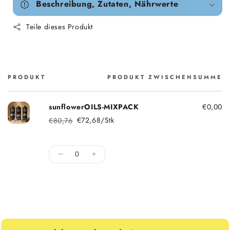
Beschreibung, Zutaten, Nährwerte
Teile dieses Produkt
PRODUKT
PRODUKT ZWISCHENSUMME
Warenkorb
sunflowerOILS-MIXPACK
€0,00
€72,68/Stk
€80,76
Normaler Preis
Sonderpreis
Menge
Menge für Default Title verringern
Menge für Default Title erhöhen
Lade...