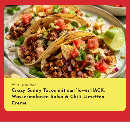
18. JUNI 2026
Crazy Sunny Tacos mit sunflowerHACK,
Wassermelonen-Salsa & Chili-Limetten-
Creme