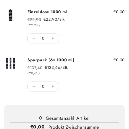
Einzeldose 1000 ml
€0,00
€22,90/Stk
€22,90
Normaler Preis
Sonderpreis
STÜCK
PRO
€22,90
/
Menge
Menge für Einzeldose 1000 ml verringern
Menge für Einzeldose 1000 ml e
Sparpack (6x 1000 ml)
€0,00
€123,66/Stk
€137,40
Normaler Preis
Sonderpreis
STÜCK
PRO
€20,61
/
Menge
Menge für Sparpack (6x 1000 ml) verring
Menge für Sparpack (6x 1000 ml
Lade...
0
Gesamtanzahl Artikel
€0,00
Produkt Zwischensumme