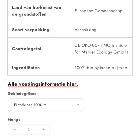
Land van herkomst van
Europese Gemeenschap
de grondstoffen
Soort verpakking
Verpakking
DE-ÖKO-007 (IMO Institute
Controlegetal
for Market Ecology GmbH)
Ingrediënten
100% biologische olijfolie
Alle voedingsinformatie hier.
Gebindegrösse
Menge
Menge für zonnebloemFamily bio extra vergine olijf
Menge für zonnebloemFamily bio extra 