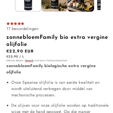
17 beoordelingen
zonnebloemFamily bio extra vergine
olijfolie
Normaler Preis
€22,90 EUR
STÜCK
PRO
€22,90
/
L
Inklusive Steuern.
Versand
wird beim Checkout berechnet.
zonnebloemFamily biologische extra vergine
olijfolie
Onze Spaanse olijfolie is van eerste kwaliteit en
wordt uitsluitend verkregen door middel van
mechanische processen.
De olijven voor onze olijfolie worden op traditionele
wijze met de hand geoogst. Op die manier