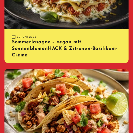
30 JUNI 2026
Sommerlasagne – vegan mit
SonnenblumenHACK & Zitronen-Basilikum-
Creme