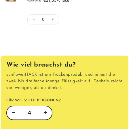
€21,55/chacun
€23,94
Prix régulier
Prix en solde
Quantité
Diminuer la quantité pour Default Title
Augmenter la quantité pour Defaul
Chargement en cours...
Wie viel brauchst du?
sunflowerHACK ist ein Trockenprodukt und nimmt die
zwei- bis dreifache Menge Flüssigkeit auf. Deshalb reicht
viel weniger, als du denkst.
FÜR WIE VIELE PERSONEN?
−
+