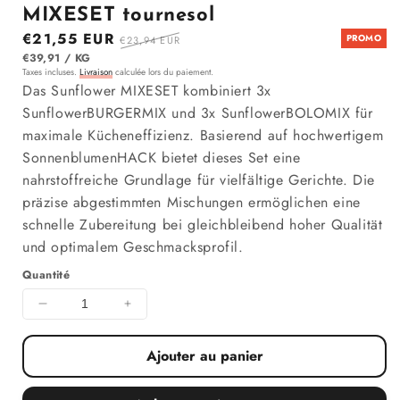
MIXESET tournesol
Prix en solde
€21,55 EUR
Prix régulier
PROMO
€23,94 EUR
PRIX UNITAIRE
PAR
€39,91
/
KG
Taxes incluses.
Livraison
calculée lors du paiement.
Das Sunflower MIXESET kombiniert 3x
SunflowerBURGERMIX und 3x SunflowerBOLOMIX für
maximale Kücheneffizienz. Basierend auf hochwertigem
SonnenblumenHACK bietet dieses Set eine
nahrstoffreiche Grundlage für vielfältige Gerichte. Die
präzise abgestimmten Mischungen ermöglichen eine
schnelle Zubereitung bei gleichbleibend hoher Qualität
und optimalem Geschmacksprofil.
Quantité
Diminuer la quantité pour MIXESET tournesol
Augmenter la quantité pour MIXESET 
Ajouter au panier