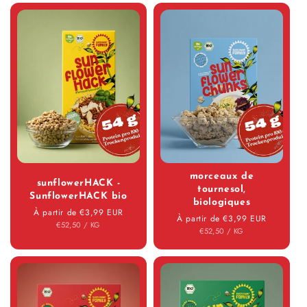
morceaux de
sunflowerHACK -
tournesol,
SunflowerHACK bio
biologiques
Prix régulier
À partir de €3,99 EUR
Prix régulier
À partir de €3,99 EUR
PRIX UNITAIRE
PAR
€52,50
/
KG
PRIX UNITAIRE
PAR
€52,50
/
KG