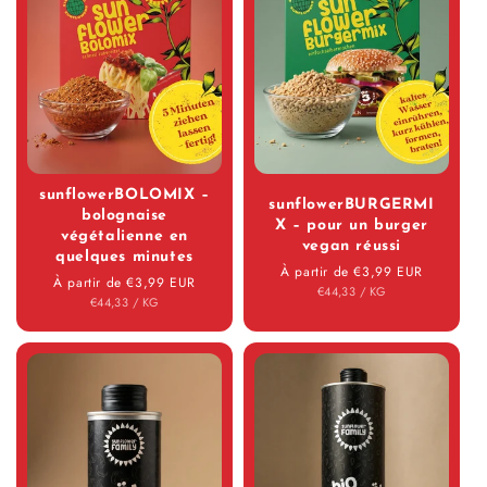
sunflowerBOLOMIX –
sunflowerBURGERMI
bolognaise
X – pour un burger
végétalienne en
vegan réussi
quelques minutes
Prix régulier
À partir de €3,99 EUR
Prix régulier
À partir de €3,99 EUR
PRIX UNITAIRE
PAR
€44,33
/
KG
PRIX UNITAIRE
PAR
€44,33
/
KG