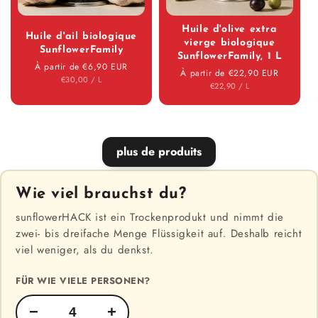
Huile d'olive extra
Huile d'ail biologique
vierge biologique
SunflowerFamily
SunflowerFamily, 1 L
Prix régulier
À partir de €6,90 EUR
Prix régulier
À partir de €22,90 EUR
PRIX UNITAIRE
PAR
€30,00
/
L
PRIX UNITAIRE
PAR
€22,90
/
L
plus de produits
Wie viel brauchst du?
sunflowerHACK ist ein Trockenprodukt und nimmt die
zwei- bis dreifache Menge Flüssigkeit auf. Deshalb reicht
viel weniger, als du denkst.
FÜR WIE VIELE PERSONEN?
−
+