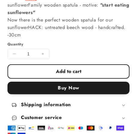
sunflowerFamily wooden spat
ula - motive:
"start eating
sunflowers"
Now there is the perfect wooden spatula for our
sunflowerHACK: untreated beech wood - handcrafted.
-30cm
Quantity
Decrease quantity for NEW: WOODEN SPATULA &qu
Increase quantity for NEW: WOODEN 
Add to cart
Buy Now
Shipping information
Customer service