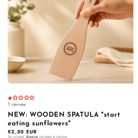
Open media 1 in modal
1 review
NEW: WOODEN SPATULA "start
eating sunflowers"
Regular price
€2,50 EUR
Tax included.
Shipping
calculated at checkout.