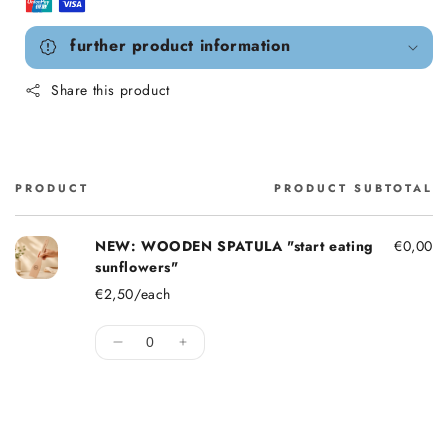
further product information
Share this product
PRODUCT
PRODUCT SUBTOTAL
Cart
NEW: WOODEN SPATULA "start eating
€0,00
sunflowers"
€2,50/each
Quantity
Decrease quantity for Default Title
Increase quantity for Default Title
Loading...