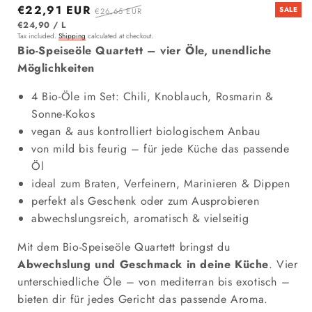
Sale price
€22,91 EUR
Regular price
SALE
€26,65 EUR
ITEM
PER
€24,90
/
L
Tax included.
Shipping
calculated at checkout.
Bio-Speiseöle Quartett – vier Öle, unendliche
Möglichkeiten
4 Bio-Öle im Set: Chili, Knoblauch, Rosmarin &
Sonne-Kokos
vegan & aus kontrolliert biologischem Anbau
von mild bis feurig – für jede Küche das passende
Öl
ideal zum Braten, Verfeinern, Marinieren & Dippen
perfekt als Geschenk oder zum Ausprobieren
abwechslungsreich, aromatisch & vielseitig
Mit dem Bio-Speiseöle Quartett bringst du
Abwechslung und Geschmack in deine Küche
. Vier
unterschiedliche Öle – von mediterran bis exotisch –
bieten dir für jedes Gericht das passende Aroma.