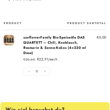
PRODUCT
PRODUCT SUBTOTAL
Cart
sunflowerFamily Bio-Speiseöle DAS
€0,00
QUARTETT – Chili, Knoblauch,
Rosmarin & Sonne-Kokos (4×230 ml
Dose)
€22,91/each
€26,65
Regular price
Sale price
Quantity
Decrease quantity for Default Title
Increase quantity for Default Title
Loading...