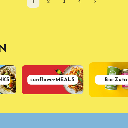
1
2
3
4
EN
NKS
sunflowerMEALS
Bio-Zuta