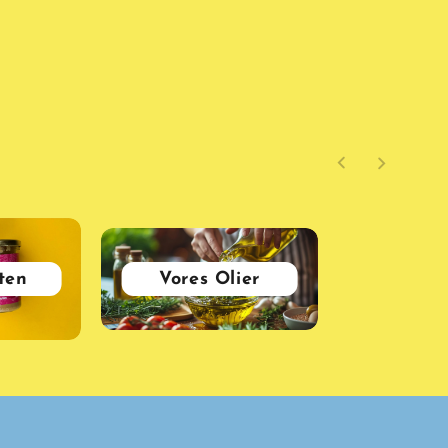
ten
Vores Olier