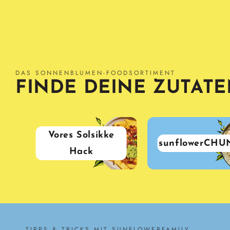
DAS SONNENBLUMEN-FOODSORTIMENT
FINDE DEINE ZUTAT
Vores Solsikke
sunflowerCHU
Hack
TIPPS & TRICKS MIT SUNFLOWERFAMILY