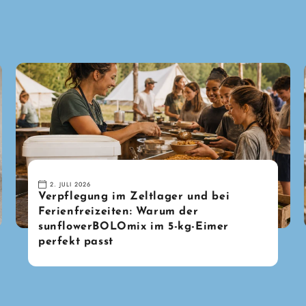
2. JULI 2026
Verpflegung im Zeltlager und bei
Ferienfreizeiten: Warum der
sunflowerBOLOmix im 5-kg-Eimer
perfekt passt