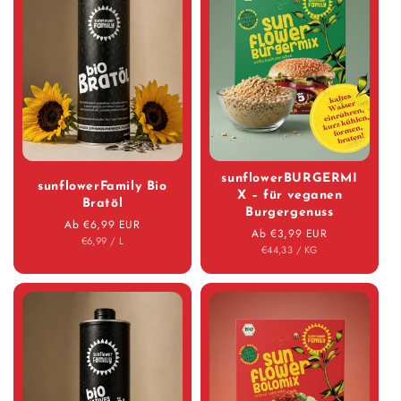
sunflowerBURGERMI
sunflower­Family Bio
X – für veganen
Bratöl
Burgergenuss
Normaler Preis
Ab €6,99 EUR
Normaler Preis
Ab €3,99 EUR
STÜCK
PRO
€6,99
/
L
STÜCK
PRO
€44,33
/
KG