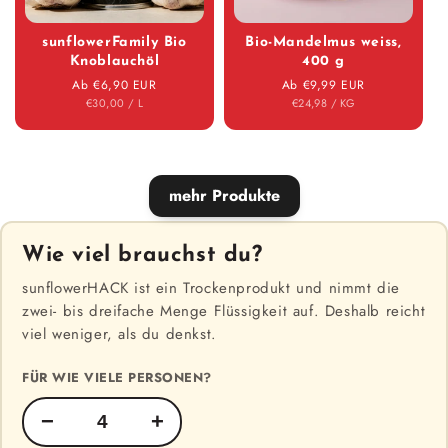
sunflower­Family Bio
Bio-Mandelmus weiss,
Knoblauchöl
400 g
Normaler Preis
Ab €6,90 EUR
Normaler Preis
Ab €9,99 EUR
STÜCK
PRO
STÜCK
PRO
€30,00
/
L
€24,98
/
KG
mehr Produkte
Wie viel brauchst du?
sunflowerHACK ist ein Trockenprodukt und nimmt die
zwei- bis dreifache Menge Flüssigkeit auf. Deshalb reicht
viel weniger, als du denkst.
FÜR WIE VIELE PERSONEN?
−
+