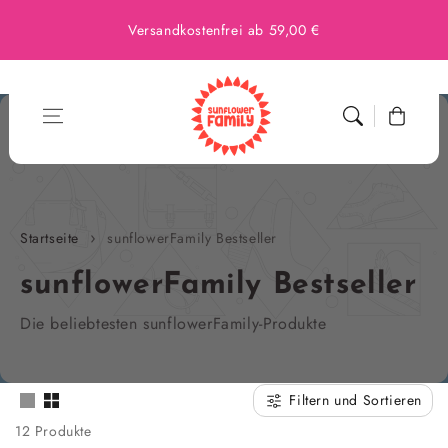
Versandkostenfrei ab 59,00 €
Warenkorb
Startseite
sunflowerFamily Bestseller
Kollektion:
sunflowerFamily Bestseller
Die beliebtesten sunflowerFamily-Produkte
Filtern und Sortieren
12 Produkte