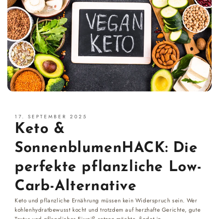
17. SEPTEMBER 2025
Keto &
SonnenblumenHACK: Die
perfekte pflanzliche Low-
Carb-Alternative
Keto und pflanzliche Ernährung müssen kein Widerspruch sein. Wer
kohlenhydratbewusst kocht und trotzdem auf herzhafte Gerichte, gute
Textur und pflanzliches Eiweiß setzen möchte, findet in