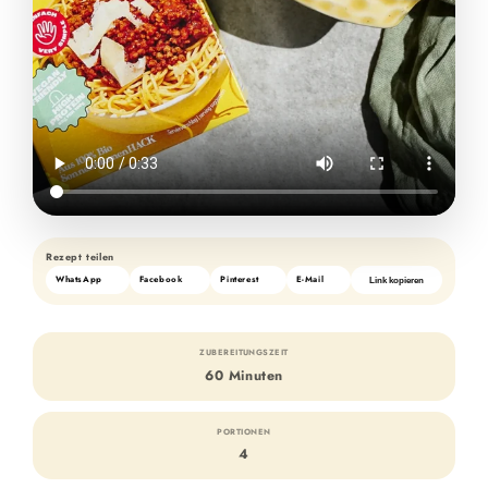
Rezept teilen
WhatsApp
Facebook
Pinterest
E-Mail
Link kopieren
ZUBEREITUNGSZEIT
60 Minuten
PORTIONEN
4