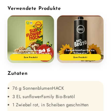
Verwendete Produkte
zonnebloemFamilie
ZonnebloemFamilie bio
zonnebloemHACK biologisch
frituurolie
Zum Produkt
Zum Produkt
Zutaten
76 g SonnenblumenHACK
3 EL sunflowerFamily Bio-Bratöl
1 Zwiebel rot, in Scheiben geschnitten