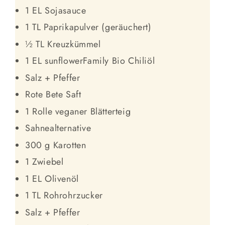
1 EL Sojasauce
1 TL Paprikapulver (geräuchert)
½ TL Kreuzkümmel
1 EL sunflowerFamily Bio Chiliöl
Salz + Pfeffer
Rote Bete Saft
1 Rolle veganer Blätterteig
Sahnealternative
300 g Karotten
1 Zwiebel
1 EL Olivenöl
1 TL Rohrohrzucker
Salz + Pfeffer