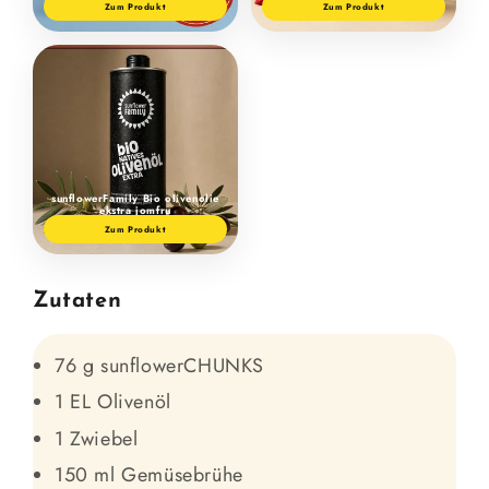
Zum Produkt
Zum Produkt
sunflowerFamily Bio olivenolie
ekstra jomfru
Zum Produkt
Zutaten
76 g sunflowerCHUNKS
1 EL Olivenöl
1 Zwiebel
150 ml Gemüsebrühe