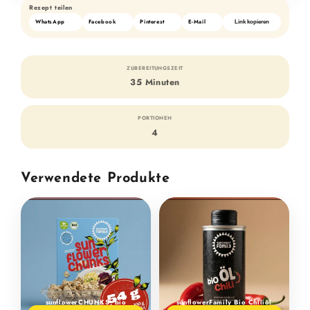
Rezept teilen
WhatsApp
Facebook
Pinterest
E-Mail
Link kopieren
ZUBEREITUNGSZEIT
35 Minuten
PORTIONEN
4
Verwendete Produkte
sunflowerCHUNKS, bio
sunflower­Family Bio Chiliöl