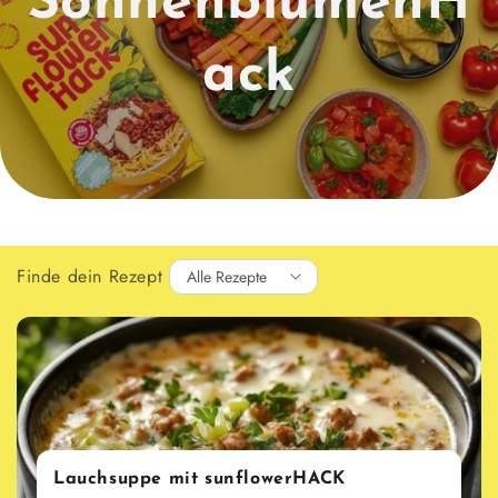
SonnenblumenH
ack
Finde dein Rezept
Lauchsuppe mit sunflowerHACK