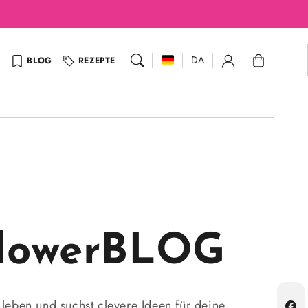
Warenkorb
DA
BLOG
REZEPTE
flowerBLOG
r leben und suchst clevere Ideen für deine