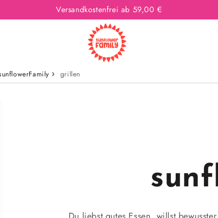
Versandkostenfrei ab 59,00 €
sunflowerFamily
grillen
sun
Du liebst gutes Essen, willst bewusste