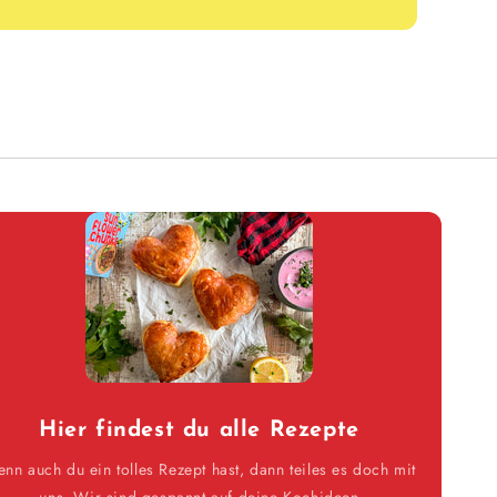
Hier findest du alle Rezepte
nn auch du ein tolles Rezept hast, dann teiles es doch mit