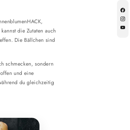
Fac
SonnenblumenHACK,
Inst
kannst die Zutaten auch
YouT
ffen. Die Bällchen sind
lich schmecken, sondern
toffen und eine
während du gleichzeitig