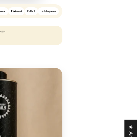
book
Pinterest
E-Mail
Link kopieren
ONEN