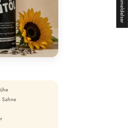
★ Anmeldelser
rühe
e Sahne
k
er