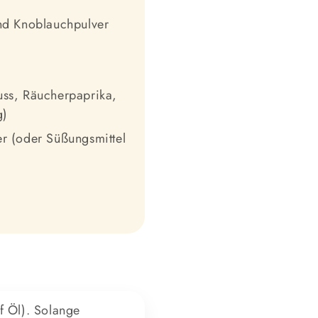
und Knoblauchpulver
uss, Räucherpaprika,
g)
er (oder Süßungsmittel
f Öl). Solange