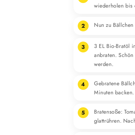
wiederholen bis
Nun zu Bällchen 
2
3 EL Bio-Bratöl i
3
anbraten. Schön 
werden.
Gebratene Bällc
4
Minuten backen.
Bratensoße: Tom
5
glattrühren. Na