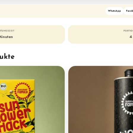
WhatsApp
Face
ITUNGSZEIT
PORTI
Minuten
4
ukte