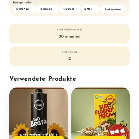
Rezept teilen
WhatsApp
Facebook
Pinterest
E-Mail
Link kopieren
ZUBEREITUNGSZEIT
30 minuten
PORTIONEN
2
Verwendete Produkte
sunflowerFamily solsikkeHACK
sunflowerFamily Bio-olie
bio