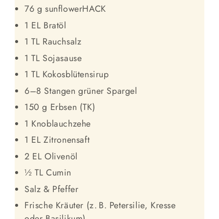
76 g sunflowerHACK
1 EL Bratöl
1 TL Rauchsalz
1 TL Sojasause
1 TL Kokosblütensirup
6–8 Stangen grüner Spargel
150 g Erbsen (TK)
1 Knoblauchzehe
1 EL Zitronensaft
2 EL Olivenöl
½ TL Cumin
Salz & Pfeffer
Frische Kräuter (z. B. Petersilie, Kresse
oder Basilikum)