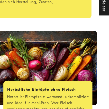
den sich Herstellung, Zutaten,...
Herbstliche Eintöpfe ohne Fleisch
Herbst ist Eintopfzeit: wärmend, unkompliziert
und ideal für Meal-Prep. Wer Fleisch
weglassen möchte, braucht eine pflanzliche