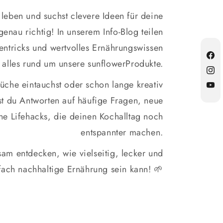
r leben und suchst clevere Ideen für deine
enau richtig! In unserem Info-Blog teilen
hentricks und wertvolles Ernährungswissen
Fac
 alles rund um unsere sunflowerProdukte.
Inst
üche eintauchst oder schon lange kreativ
YouT
st du Antworten auf häufige Fragen, neue
ine Lifehacks, die deinen Kochalltag noch
entspannter machen.
am entdecken, wie vielseitig, lecker und
fach nachhaltige Ernährung sein kann! 🌱