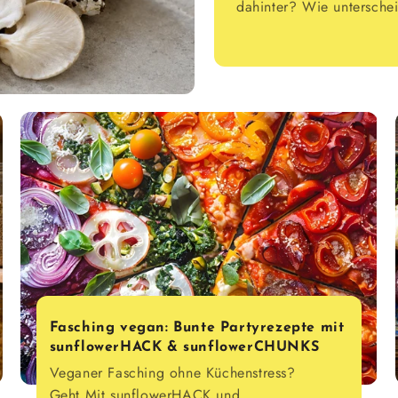
dahinter? Wie unterschei
Fasching vegan: Bunte Partyrezepte mit
sunflowerHACK & sunflowerCHUNKS
Veganer Fasching ohne Küchenstress?
Geht.Mit sunflowerHACK und